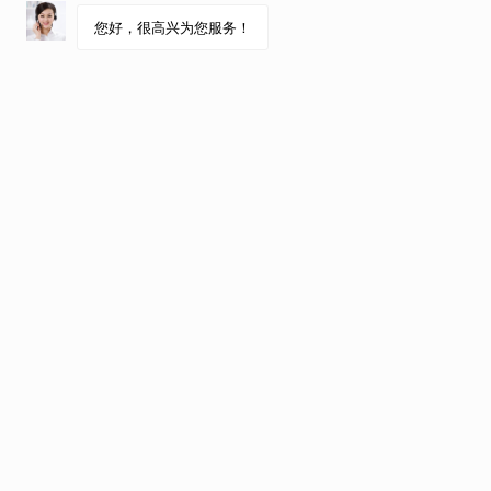
朱虹
雅思写作 托福听
向TA提问
免费咨询
教学特色
相关文章
教育背景
天津师范大学英语硕士 英语专业科班出
主讲课程
雅思写作，托福听力