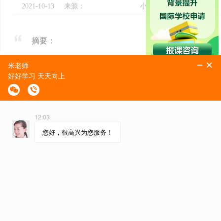
2021-10-13
来源：
小编：
摘要：
在
托福口语
考试中，当考生由于紧张等原因无法发挥出
并按照事先准备的回答流畅的进行背诵时，总会得出一个不
的英语水平的，下面
环球教育托福考试
为大家带来
托福口语
1. 中心是否切题：
解释：考察考生所表达的口语内容是否完整、准确地回答
准确理解题意和准确迎合题意两个层次。
2. 意思是否明白：
解释：考察考生所表达的口语内容是否能够被明白地理解
不知所云。
3. 结构是否严密：
解释：考察考生是否有能力将口语用严密的结构和逻辑表