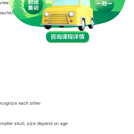
rview)
teachers who teach the students
ecognize each other
-smaller skull, size depend on age