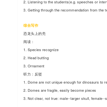
2. Listening to the students(e.g. speeches or inte
3. Getting through the recommendation from the 
综合写作
恐龙头上的壳
阅读：
1. Species recognize
2. Head butting
3. Ornament
听力：反驳
1. Dome are not unique enough for dinosaurs to r
2. Domes are fragile, easily become pieces
3. Not clear, not true: male--larger skull, female-