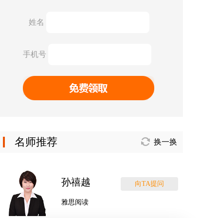
名师推荐
换一换
孙禧越
向TA提问
雅思阅读