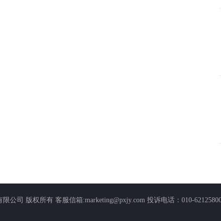
arketing@pxjy.com 投诉电话：010-62125800-5271 Copyright 