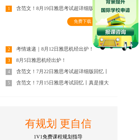
含范文！8月19日雅思考试超详细版回忆丨
1
北京环球教育
免费下载
考情速递｜8月12日雅思机经出炉！
2
8月5日雅思机经出炉！
3
含范文！7月22日雅思考试超详细版回忆丨
4
今天的难度是个迷
含范文！7月15日雅思考试回忆丨真是撞大
5
运了!竟然比平时都要简单?!
有规划 更自信
1V1免费课程规划指导